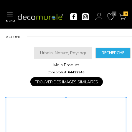
MENU
ACCUEIL
RECHERCHE
Main Product
CALCULATEUR
Code produit:
64422946
DE
PRIX
TROUVER DES IMAGES SIMILAIRES
Largeur
“