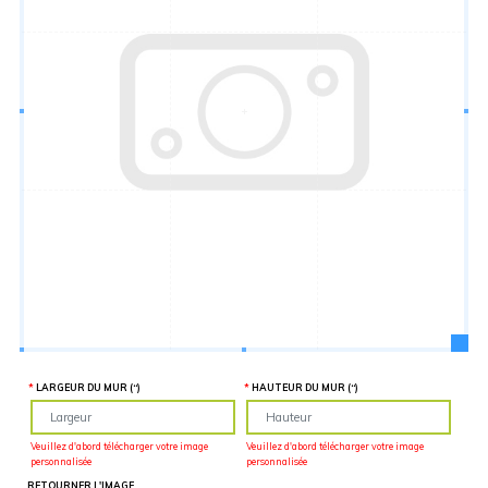
Hauteur
“
MATÉRIEL
SUPPLÉMENTAIRE
Il est
important
d'ajouter 2
pouces de
matériel
supplémentaire
en largeur et
en hauteur
pour faciliter
l'installation
lors du
recouvrement
d'un mur
complet. Pour
une
couverture