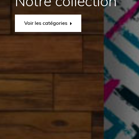
Notre collection
MATÉRIEL
Voir les catégories
SUPPLÉMENTAIRE
Il est
important
d'ajouter 2
pouces de
matériel
supplémentaire
en largeur et
en hauteur
pour faciliter
l'installation
lors du
recouvrement
d'un mur
complet. Pour
une couverture
partielle du
mur, entrez
des mesures
précises.
MATÉRIEL