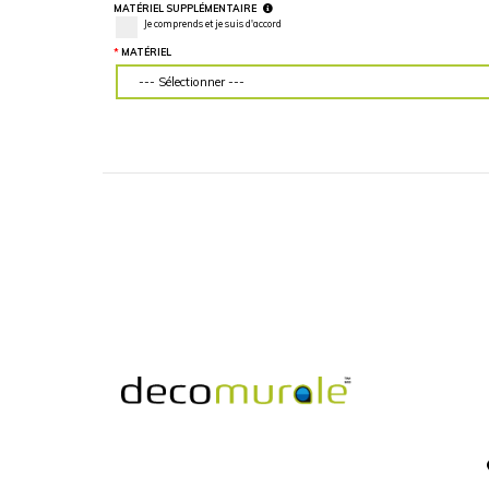
LARGEUR DU MUR (“)
HAUTEUR DU MU
Veuillez d'abord télécharger votre image
Veuillez d'abord té
personnalisée
personnalisée
MATÉRIEL SUPPLÉMENTAIRE
Je comprends et je suis d'accord
MATÉRIEL