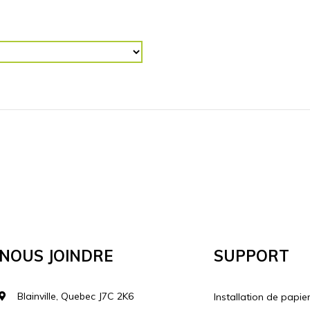
R (“)
RETOURNER L'IMAGE
Horizontalement
Vertical
lécharger votre image
Nous Joindre
Support
Blainville, Quebec J7C 2K6
Installation de papie