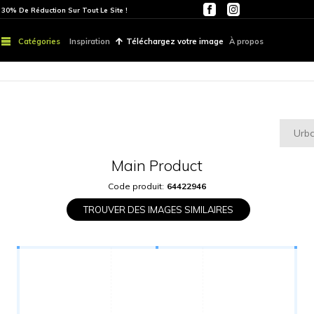
ITE
PARTOUT | 30% De Réduction Sur Tout Le Site !
Catégories
Inspiration
Téléchargez vo
Main Produ
Code produit:
6442
TROUVER DES IMAGES S