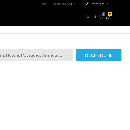
×
tre image
À propos
RECHERCHE
ct
2946
IMILAIRES