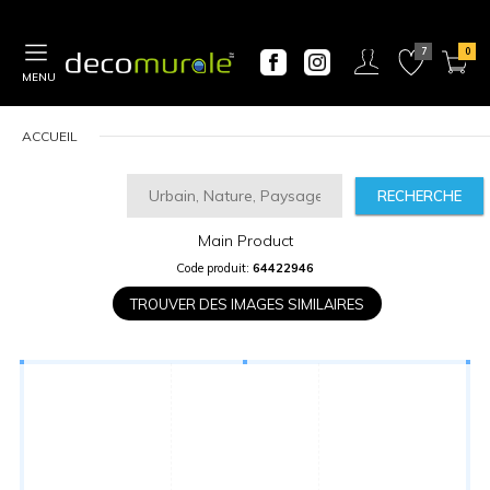
MENU
ACCUEIL
RECHERCHE
Main Product
CALCULATEUR
Code produit:
64422946
DE
PRIX
TROUVER DES IMAGES SIMILAIRES
Largeur
“