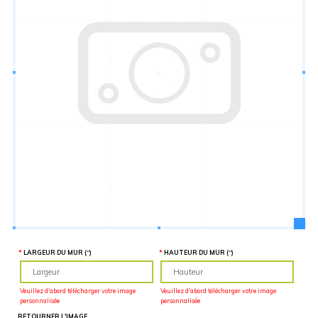
Hauteur
“
MATÉRIEL
SUPPLÉMENTAIRE
Il est
important
d'ajouter 2
pouces de
matériel
supplémentaire
en largeur et
en hauteur
pour faciliter
l'installation
lors du
recouvrement
d'un mur
complet. Pour
une
couverture