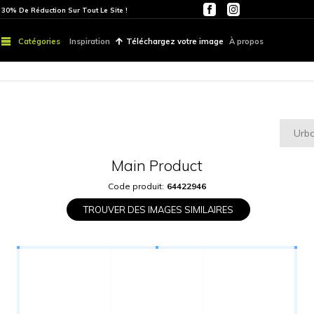
ITE
PARTOUT | 30% De Réduction Sur Tout Le Site !
Catégories
Inspiration
Téléchargez vo
Main Produ
Code produit:
6442
TROUVER DES IMAGES S