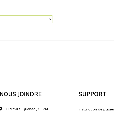
R (“)
RETOURNER L'IMAGE
Horizontalement
Vertical
lécharger votre image
Nous Joindre
Support
Blainville, Quebec J7C 2K6
Installation de papie