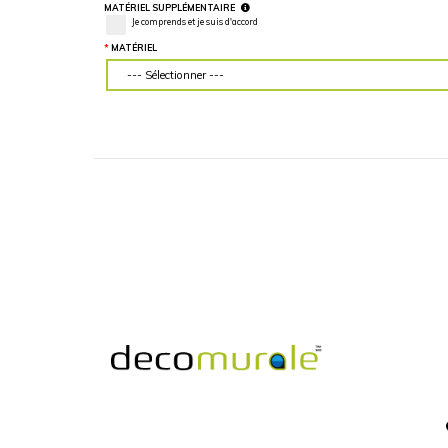
LARGEUR DU MUR (“)
HAUTEUR DU MU
Veuillez d'abord télécharger votre image
Veuillez d'abord té
personnalisée
personnalisée
MATÉRIEL SUPPLÉMENTAIRE
Je comprends et je suis d'accord
MATÉRIEL