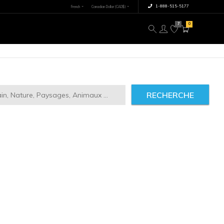
×
tre image
À propos
RECHERCHE
ct
2946
IMILAIRES