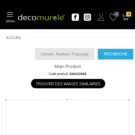
MENU
ACCUEIL
RECHERCHE
Main Product
CALCULATEUR
Code produit:
64422946
DE
PRIX
TROUVER DES IMAGES SIMILAIRES
Largeur
“