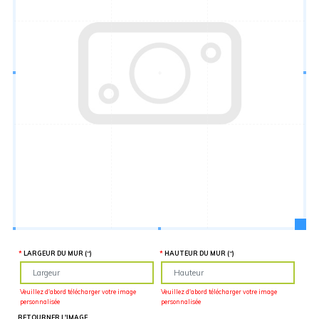
Hauteur
“
MATÉRIEL
SUPPLÉMENTAIRE
Il est
important
d'ajouter 2
pouces de
matériel
supplémentaire
en largeur et
en hauteur
pour faciliter
l'installation
lors du
recouvrement
d'un mur
complet. Pour
une
couverture