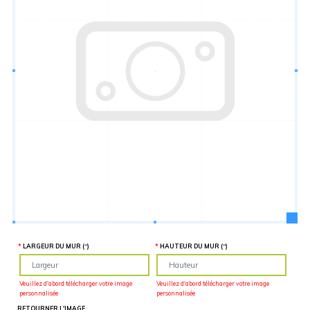
Hauteur
“
MATÉRIEL
SUPPLÉMENTAIRE
Il est
important
d'ajouter 2
pouces de
matériel
supplémentaire
en largeur et
en hauteur
pour faciliter
l'installation
lors du
recouvrement
d'un mur
complet. Pour
une
couverture