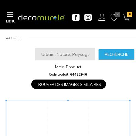
MENU
ACCUEIL
RECHERCHE
Main Product
CALCULATEUR
Code produit:
64422946
DE
PRIX
TROUVER DES IMAGES SIMILAIRES
Largeur
“