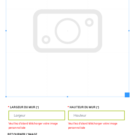
Hauteur
“
MATÉRIEL
SUPPLÉMENTAIRE
Il est
important
d'ajouter 2
pouces de
matériel
supplémentaire
en largeur et
en hauteur
pour faciliter
l'installation
lors du
recouvrement
d'un mur
complet. Pour
une
couverture