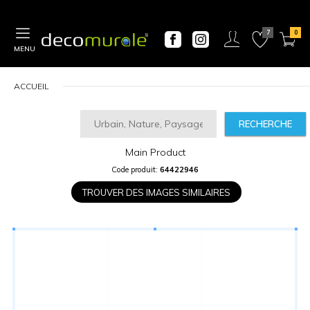
MENU
ACCUEIL
RECHERCHE
Main Product
CALCULATEUR
Code produit:
64422946
DE
PRIX
TROUVER DES IMAGES SIMILAIRES
Largeur
“