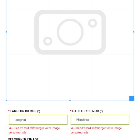
Hauteur
“
MATÉRIEL
SUPPLÉMENTAIRE
Il est
important
d'ajouter 2
pouces de
matériel
supplémentaire
en largeur et
en hauteur
pour faciliter
l'installation
lors du
recouvrement
d'un mur
complet. Pour
une
couverture