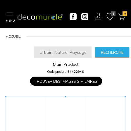
MENU
ACCUEIL
RECHERCHE
Main Product
CALCULATEUR
Code produit:
64422946
DE
PRIX
TROUVER DES IMAGES SIMILAIRES
Largeur
“