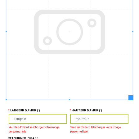
Hauteur
“
MATÉRIEL
SUPPLÉMENTAIRE
Il est
important
d'ajouter 2
pouces de
matériel
supplémentaire
en largeur et
en hauteur
pour faciliter
l'installation
lors du
recouvrement
d'un mur
complet. Pour
une
couverture