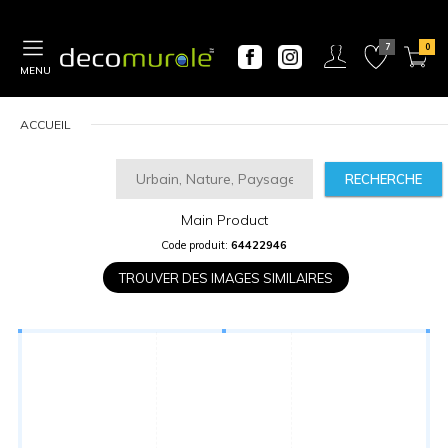
MENU
ACCUEIL
RECHERCHE
Main Product
CALCULATEUR
Code produit:
64422946
DE
PRIX
TROUVER DES IMAGES SIMILAIRES
Largeur
“