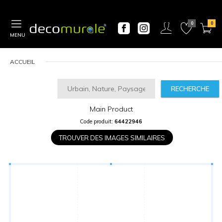
MENU
ACCUEIL
RECHERCHE
Main Product
CALCULATEUR
Code produit:
64422946
DE
PRIX
TROUVER DES IMAGES SIMILAIRES
Largeur
“