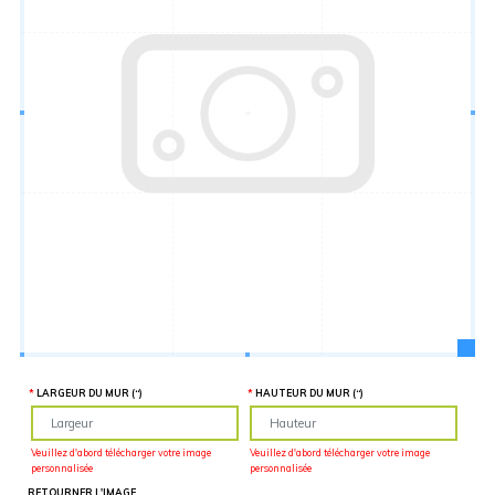
Hauteur
“
MATÉRIEL
SUPPLÉMENTAIRE
Il est
important
d'ajouter 2
pouces de
matériel
supplémentaire
en largeur et
en hauteur
pour faciliter
l'installation
lors du
recouvrement
d'un mur
complet. Pour
une
couverture