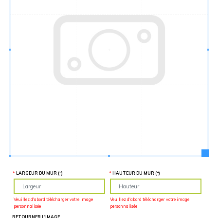
Hauteur
“
MATÉRIEL
SUPPLÉMENTAIRE
Il est
important
d'ajouter 2
pouces de
matériel
supplémentaire
en largeur et
en hauteur
pour faciliter
l'installation
lors du
recouvrement
d'un mur
complet. Pour
une
couverture