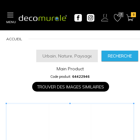
MENU
ACCUEIL
RECHERCHE
Main Product
CALCULATEUR
Code produit:
64422946
DE
PRIX
TROUVER DES IMAGES SIMILAIRES
Largeur
“