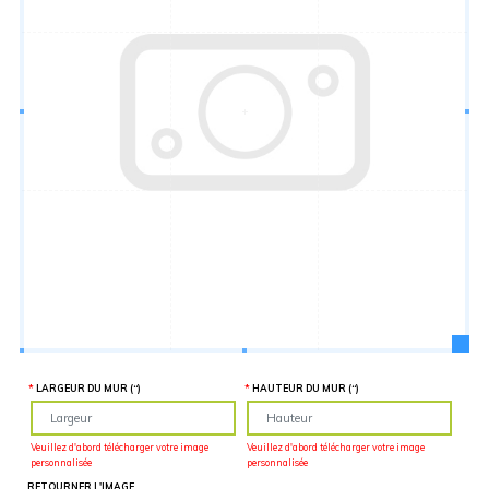
Hauteur
“
MATÉRIEL
SUPPLÉMENTAIRE
Il est
important
d'ajouter 2
pouces de
matériel
supplémentaire
en largeur et
en hauteur
pour faciliter
l'installation
lors du
recouvrement
d'un mur
complet. Pour
une
couverture