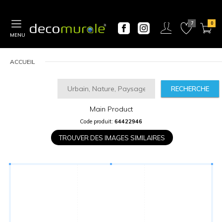
MENU
ACCUEIL
RECHERCHE
Main Product
CALCULATEUR
Code produit:
64422946
DE
PRIX
TROUVER DES IMAGES SIMILAIRES
Largeur
“