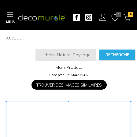
MENU
ACCUEIL
RECHERCHE
Main Product
CALCULATEUR
Code produit:
64422946
DE
PRIX
TROUVER DES IMAGES SIMILAIRES
Largeur
“