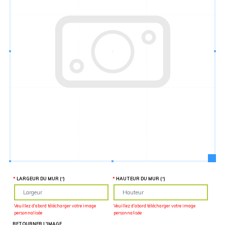
Hauteur
“
MATÉRIEL
SUPPLÉMENTAIRE
Il est
important
d'ajouter 2
pouces de
matériel
supplémentaire
en largeur et
en hauteur
pour faciliter
l'installation
lors du
recouvrement
d'un mur
complet. Pour
une
couverture