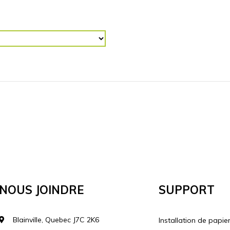
R (“)
RETOURNER L'IMAGE
Horizontalement
Vertical
lécharger votre image
Nous Joindre
Support
Blainville, Quebec J7C 2K6
Installation de papie