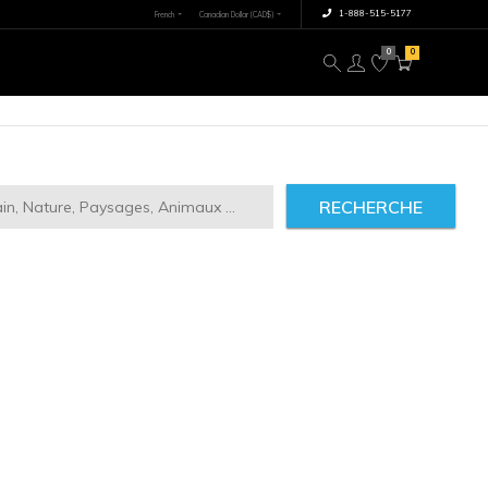
×
tre image
À propos
RECHERCHE
ct
2946
IMILAIRES