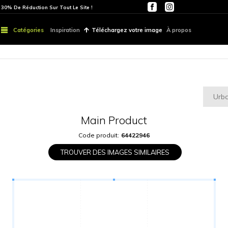
ITE
PARTOUT | 30% De Réduction Sur Tout Le Site !
Catégories
Inspiration
Téléchargez vo
Main Produ
Code produit:
6442
TROUVER DES IMAGES S