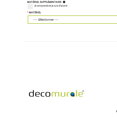
LARGEUR DU MUR (“)
HAUTEUR DU MU
Veuillez d'abord télécharger votre image
Veuillez d'abord té
personnalisée
personnalisée
MATÉRIEL SUPPLÉMENTAIRE
Je comprends et je suis d'accord
MATÉRIEL