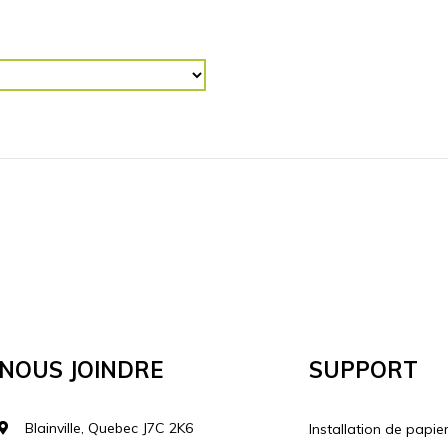
R (“)
RETOURNER L'IMAGE
Horizontalement
Vertical
lécharger votre image
Nous Joindre
Support
Blainville, Quebec J7C 2K6
Installation de papie