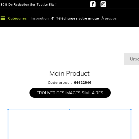
ITE
PARTOUT | 30% De Réduction Sur Tout Le Site !
Catégories
Inspiration
Téléchargez vo
Main Produ
Code produit:
6442
TROUVER DES IMAGES S