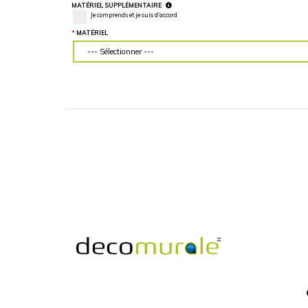
LARGEUR DU MUR (“)
HAUTEUR DU MU
Veuillez d'abord télécharger votre image
Veuillez d'abord té
personnalisée
personnalisée
MATÉRIEL SUPPLÉMENTAIRE
Je comprends et je suis d'accord
MATÉRIEL