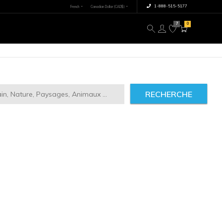
×
tre image
À propos
RECHERCHE
ct
2946
IMILAIRES