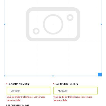
Hauteur
“
MATÉRIEL
SUPPLÉMENTAIRE
Il est
important
d'ajouter 2
pouces de
matériel
supplémentaire
en largeur et
en hauteur
pour faciliter
l'installation
lors du
recouvrement
d'un mur
complet. Pour
une
couverture