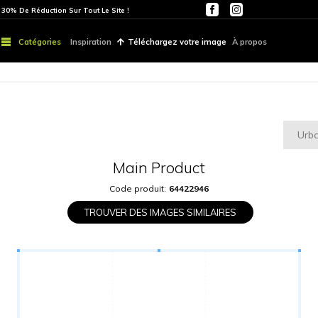
ITE
PARTOUT | 30% De Réduction Sur Tout Le Site !
Catégories
Inspiration
Téléchargez vo
Main Produ
Code produit:
6442
TROUVER DES IMAGES S