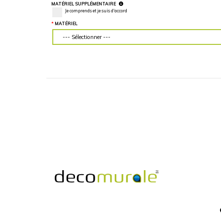
LARGEUR DU MUR (“)
HAUTEUR DU MU
Veuillez d'abord télécharger votre image
Veuillez d'abord té
personnalisée
personnalisée
MATÉRIEL SUPPLÉMENTAIRE
Je comprends et je suis d'accord
MATÉRIEL