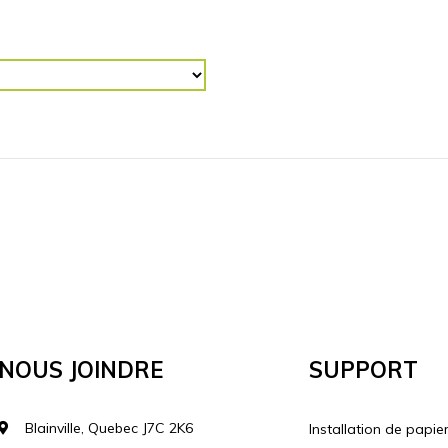
R (“)
RETOURNER L'IMAGE
Horizontalement
Vertical
lécharger votre image
Nous Joindre
Support
Blainville, Quebec J7C 2K6
Installation de papie