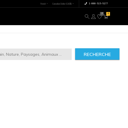
×
tre image
À propos
RECHERCHE
ct
2946
IMILAIRES