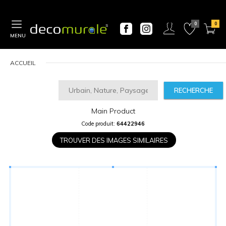
MENU
ACCUEIL
RECHERCHE
Main Product
CALCULATEUR
Code produit:
64422946
DE
PRIX
TROUVER DES IMAGES SIMILAIRES
Largeur
“