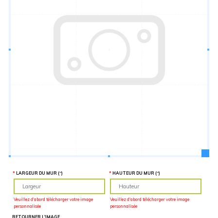
Hauteur
“
MATÉRIEL
SUPPLÉMENTAIRE
Il est
important
d'ajouter 2
pouces de
matériel
supplémentaire
en largeur et
en hauteur
pour faciliter
l'installation
lors du
recouvrement
d'un mur
complet. Pour
une
couverture