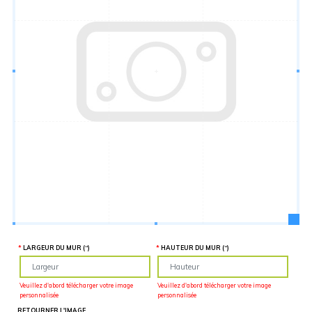
Hauteur
“
MATÉRIEL
SUPPLÉMENTAIRE
Il est
important
d'ajouter 2
pouces de
matériel
supplémentaire
en largeur et
en hauteur
pour faciliter
l'installation
lors du
recouvrement
d'un mur
complet. Pour
une
couverture