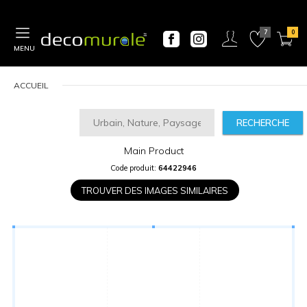
MENU
ACCUEIL
RECHERCHE
Main Product
CALCULATEUR
Code produit:
64422946
DE
PRIX
TROUVER DES IMAGES SIMILAIRES
Largeur
“