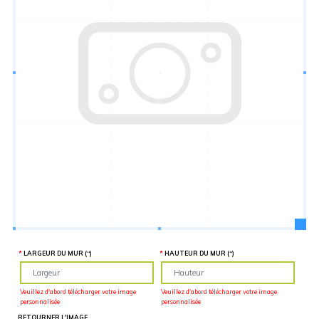
Hauteur
“
MATÉRIEL
SUPPLÉMENTAIRE
Il est
important
d'ajouter 2
pouces de
matériel
supplémentaire
en largeur et
en hauteur
pour faciliter
l'installation
lors du
recouvrement
d'un mur
complet. Pour
une
couverture