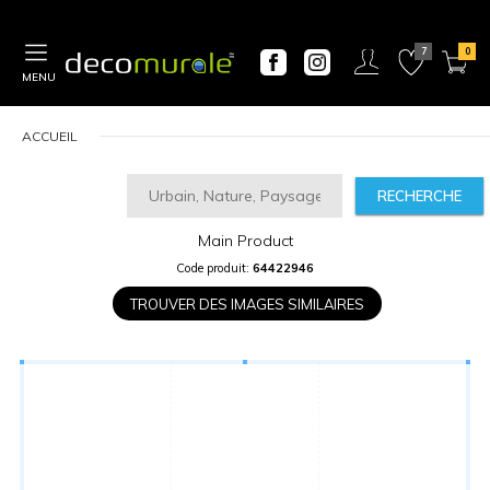
MENU
ACCUEIL
RECHERCHE
Main Product
CALCULATEUR
Code produit:
64422946
DE
PRIX
TROUVER DES IMAGES SIMILAIRES
Largeur
“