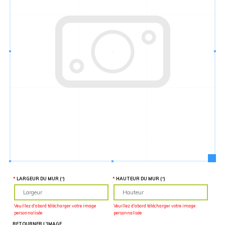
Hauteur
“
MATÉRIEL
SUPPLÉMENTAIRE
Il est
important
d'ajouter 2
pouces de
matériel
supplémentaire
en largeur et
en hauteur
pour faciliter
l'installation
lors du
recouvrement
d'un mur
complet. Pour
une
couverture