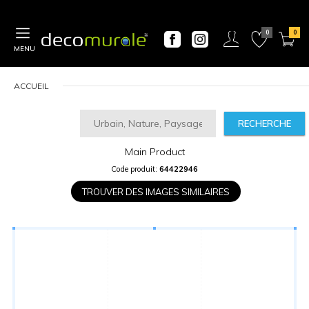
MENU
ACCUEIL
RECHERCHE
Main Product
CALCULATEUR
Code produit:
64422946
DE
PRIX
TROUVER DES IMAGES SIMILAIRES
Largeur
“