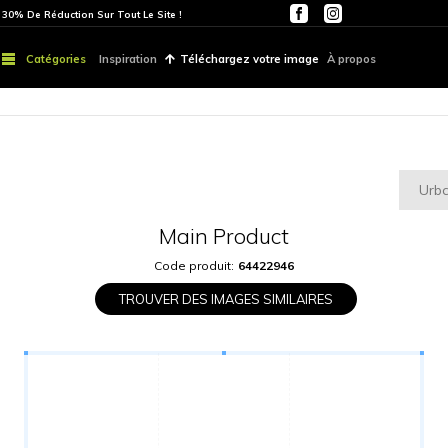
ITE
PARTOUT | 30% De Réduction Sur Tout Le Site !
Catégories
Inspiration
Téléchargez vo
Main Produ
Code produit:
6442
TROUVER DES IMAGES S