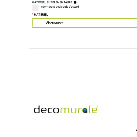
LARGEUR DU MUR (“)
HAUTEUR DU MU
Veuillez d'abord télécharger votre image
Veuillez d'abord té
personnalisée
personnalisée
MATÉRIEL SUPPLÉMENTAIRE
Je comprends et je suis d'accord
MATÉRIEL