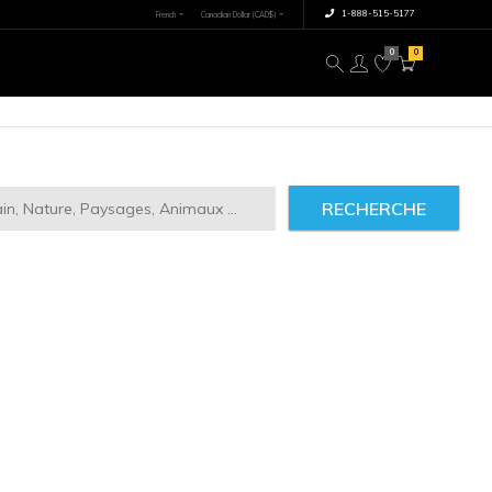
×
tre image
À propos
RECHERCHE
ct
2946
IMILAIRES