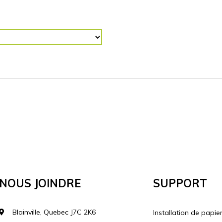
R (“)
RETOURNER L'IMAGE
Horizontalement
Vertical
lécharger votre image
Nous Joindre
Support
Blainville, Quebec J7C 2K6
Installation de papie