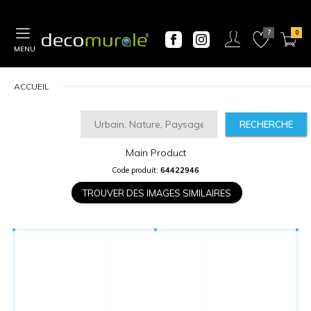
MENU
ACCUEIL
RECHERCHE
Main Product
CALCULATEUR
Code produit:
64422946
DE
PRIX
TROUVER DES IMAGES SIMILAIRES
Largeur
“