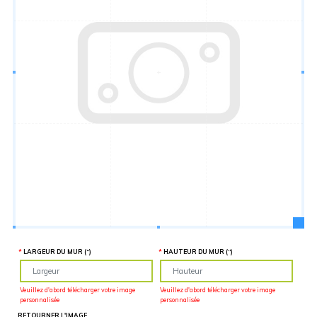
Hauteur
“
MATÉRIEL
SUPPLÉMENTAIRE
Il est
important
d'ajouter 2
pouces de
matériel
supplémentaire
en largeur et
en hauteur
pour faciliter
l'installation
lors du
recouvrement
d'un mur
complet. Pour
une
couverture