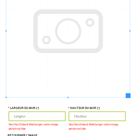
Hauteur
“
MATÉRIEL
SUPPLÉMENTAIRE
Il est
important
d'ajouter 2
pouces de
matériel
supplémentaire
en largeur et
en hauteur
pour faciliter
l'installation
lors du
recouvrement
d'un mur
complet. Pour
une
couverture