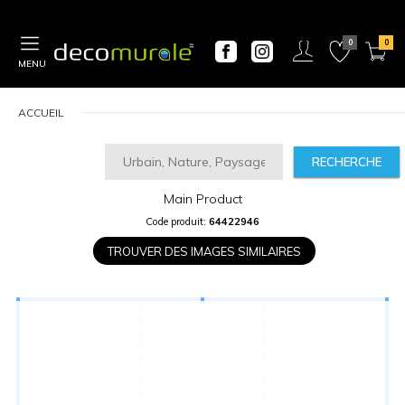
MENU
ACCUEIL
RECHERCHE
Main Product
CALCULATEUR
Code produit:
64422946
DE
PRIX
TROUVER DES IMAGES SIMILAIRES
Largeur
“