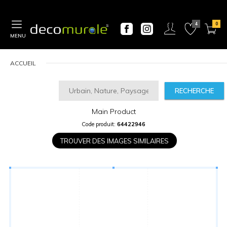
MENU
ACCUEIL
RECHERCHE
Main Product
CALCULATEUR
Code produit:
64422946
DE
PRIX
TROUVER DES IMAGES SIMILAIRES
Largeur
“