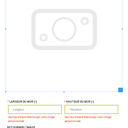
Hauteur
“
MATÉRIEL
SUPPLÉMENTAIRE
Il est
important
d'ajouter 2
pouces de
matériel
supplémentaire
en largeur et
en hauteur
pour faciliter
l'installation
lors du
recouvrement
d'un mur
complet. Pour
une
couverture