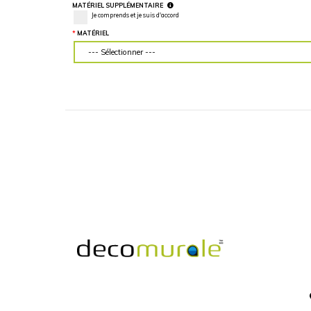
LARGEUR DU MUR (“)
HAUTEUR DU MU
Veuillez d'abord télécharger votre image
Veuillez d'abord té
personnalisée
personnalisée
MATÉRIEL SUPPLÉMENTAIRE
Je comprends et je suis d'accord
MATÉRIEL