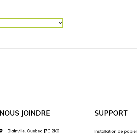
R (“)
RETOURNER L'IMAGE
Horizontalement
Vertical
lécharger votre image
Nous Joindre
Support
Blainville, Quebec J7C 2K6
Installation de papie