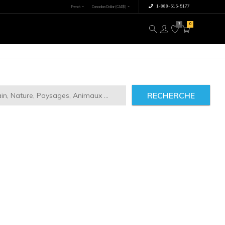
×
tre image
À propos
RECHERCHE
ct
2946
IMILAIRES