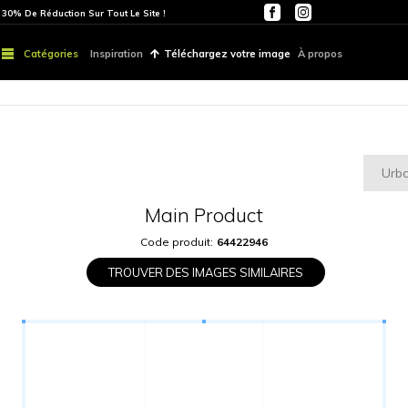
ITE
PARTOUT | 30% De Réduction Sur Tout Le Site !
Catégories
Inspiration
Téléchargez vo
Main Produ
Code produit:
6442
TROUVER DES IMAGES S