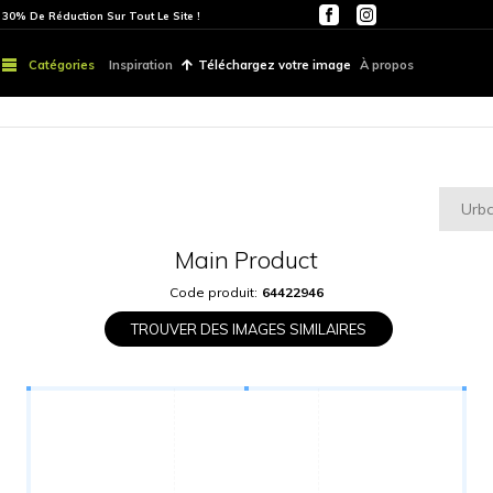
ITE
PARTOUT | 30% De Réduction Sur Tout Le Site !
Catégories
Inspiration
Téléchargez vo
Main Produ
Code produit:
6442
TROUVER DES IMAGES S