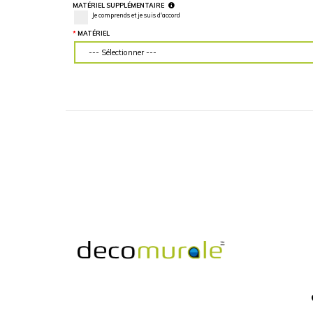
LARGEUR DU MUR (“)
HAUTEUR DU MU
Veuillez d'abord télécharger votre image
Veuillez d'abord té
personnalisée
personnalisée
MATÉRIEL SUPPLÉMENTAIRE
Je comprends et je suis d'accord
MATÉRIEL