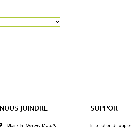
R (“)
RETOURNER L'IMAGE
Horizontalement
Vertical
lécharger votre image
Nous Joindre
Support
Blainville, Quebec J7C 2K6
Installation de papie