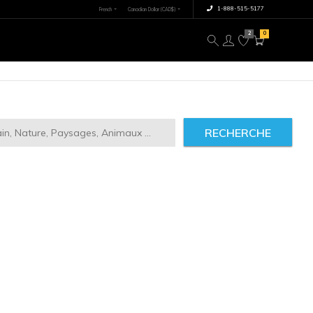
×
tre image
À propos
RECHERCHE
ct
2946
IMILAIRES