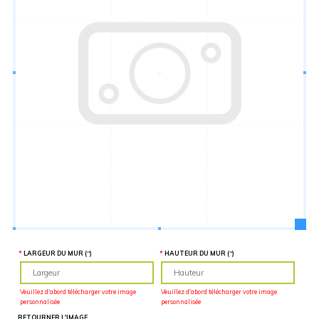
Hauteur
“
MATÉRIEL
SUPPLÉMENTAIRE
Il est
important
d'ajouter 2
pouces de
matériel
supplémentaire
en largeur et
en hauteur
pour faciliter
l'installation
lors du
recouvrement
d'un mur
complet. Pour
une
couverture