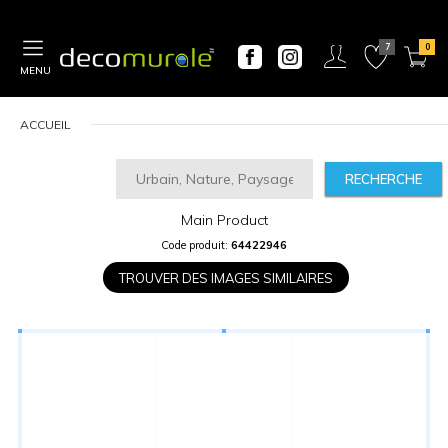
MENU
ACCUEIL
RECHERCHE
Main Product
CALCULATEUR
Code produit:
64422946
DE
PRIX
TROUVER DES IMAGES SIMILAIRES
Largeur
“