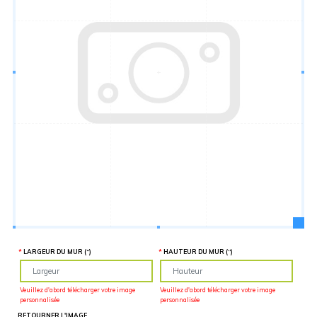
Hauteur
“
MATÉRIEL
SUPPLÉMENTAIRE
Il est
important
d'ajouter 2
pouces de
matériel
supplémentaire
en largeur et
en hauteur
pour faciliter
l'installation
lors du
recouvrement
d'un mur
complet. Pour
une
couverture