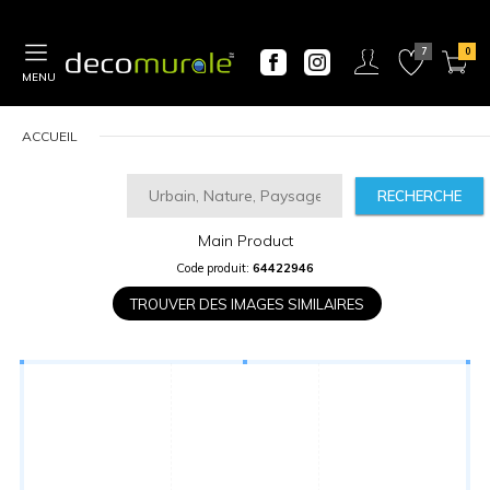
MENU
ACCUEIL
RECHERCHE
Main Product
CALCULATEUR
Code produit:
64422946
DE
PRIX
TROUVER DES IMAGES SIMILAIRES
Largeur
“