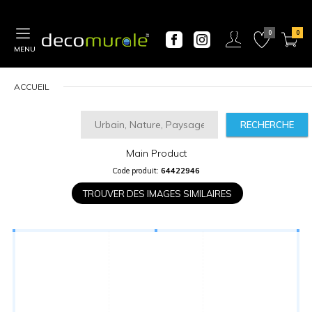
MENU
ACCUEIL
RECHERCHE
Main Product
CALCULATEUR
Code produit:
64422946
DE
PRIX
TROUVER DES IMAGES SIMILAIRES
Largeur
“