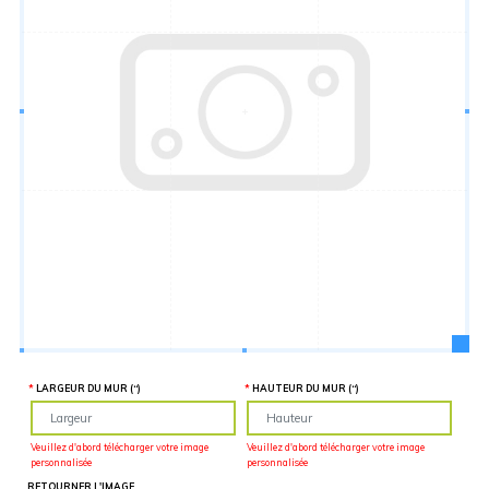
Hauteur
“
MATÉRIEL
SUPPLÉMENTAIRE
Il est
important
d'ajouter 2
pouces de
matériel
supplémentaire
en largeur et
en hauteur
pour faciliter
l'installation
lors du
recouvrement
d'un mur
complet. Pour
une
couverture