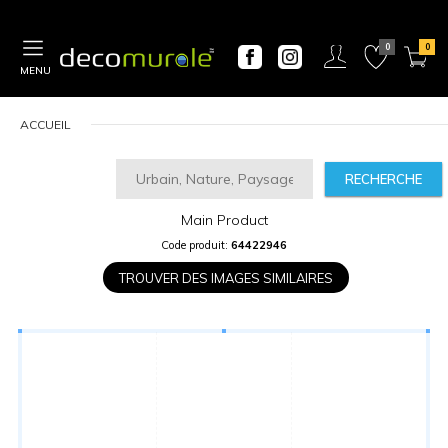
MENU
ACCUEIL
RECHERCHE
Main Product
CALCULATEUR
Code produit:
64422946
DE
PRIX
TROUVER DES IMAGES SIMILAIRES
Largeur
“