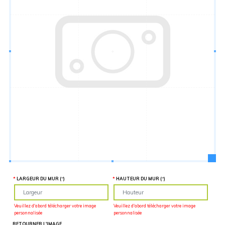
Hauteur
“
MATÉRIEL
SUPPLÉMENTAIRE
Il est
important
d'ajouter 2
pouces de
matériel
supplémentaire
en largeur et
en hauteur
pour faciliter
l'installation
lors du
recouvrement
d'un mur
complet. Pour
une
couverture