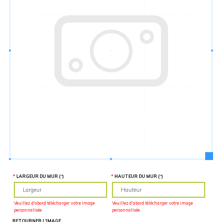
Hauteur
“
MATÉRIEL
SUPPLÉMENTAIRE
Il est
important
d'ajouter 2
pouces de
matériel
supplémentaire
en largeur et
en hauteur
pour faciliter
l'installation
lors du
recouvrement
d'un mur
complet. Pour
une
couverture