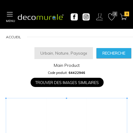
MENU
ACCUEIL
RECHERCHE
Main Product
CALCULATEUR
Code produit:
64422946
DE
PRIX
TROUVER DES IMAGES SIMILAIRES
Largeur
“