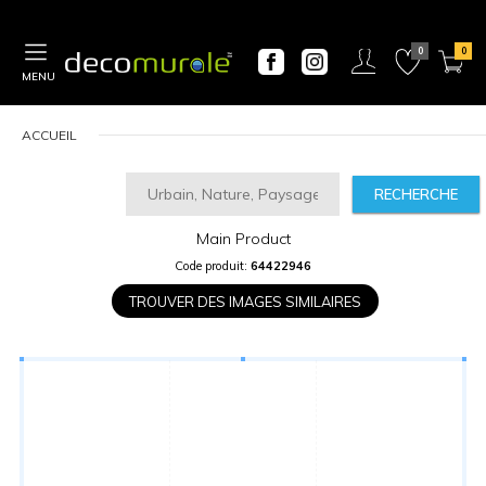
MENU
ACCUEIL
RECHERCHE
Main Product
CALCULATEUR
Code produit:
64422946
DE
PRIX
TROUVER DES IMAGES SIMILAIRES
Largeur
“