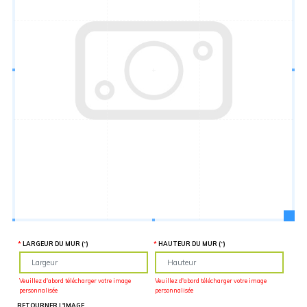
Hauteur
“
MATÉRIEL
SUPPLÉMENTAIRE
Il est
important
d'ajouter 2
pouces de
matériel
supplémentaire
en largeur et
en hauteur
pour faciliter
l'installation
lors du
recouvrement
d'un mur
complet. Pour
une
couverture