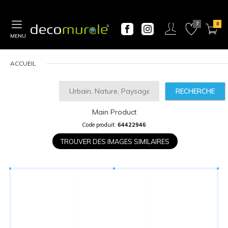
MENU
ACCUEIL
RECHERCHE
Main Product
CALCULATEUR
Code produit:
64422946
DE
PRIX
TROUVER DES IMAGES SIMILAIRES
Largeur
“