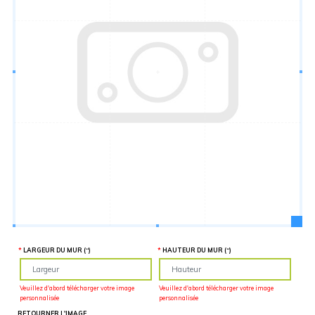
Hauteur
“
MATÉRIEL
SUPPLÉMENTAIRE
Il est
important
d'ajouter 2
pouces de
matériel
supplémentaire
en largeur et
en hauteur
pour faciliter
l'installation
lors du
recouvrement
d'un mur
complet. Pour
une
couverture