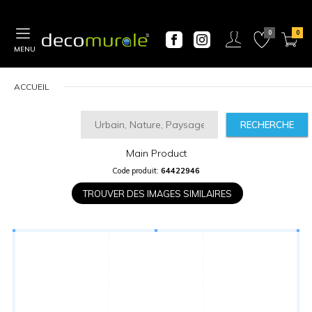
MENU
ACCUEIL
RECHERCHE
Main Product
CALCULATEUR
Code produit:
64422946
DE
PRIX
TROUVER DES IMAGES SIMILAIRES
Largeur
“