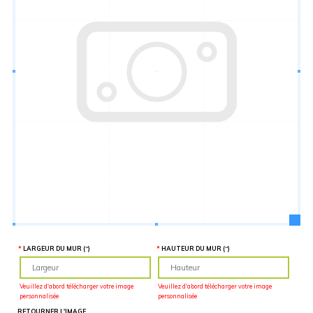
Hauteur
“
MATÉRIEL
SUPPLÉMENTAIRE
Il est
important
d'ajouter 2
pouces de
matériel
supplémentaire
en largeur et
en hauteur
pour faciliter
l'installation
lors du
recouvrement
d'un mur
complet. Pour
une
couverture