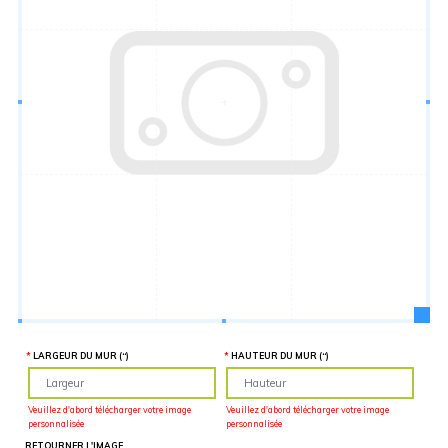
Hauteur
“
MATÉRIEL
SUPPLÉMENTAIRE
Il est
important
d'ajouter 2
pouces de
matériel
supplémentaire
en largeur et
en hauteur
pour faciliter
l'installation
lors du
recouvrement
d'un mur
complet. Pour
une
couverture