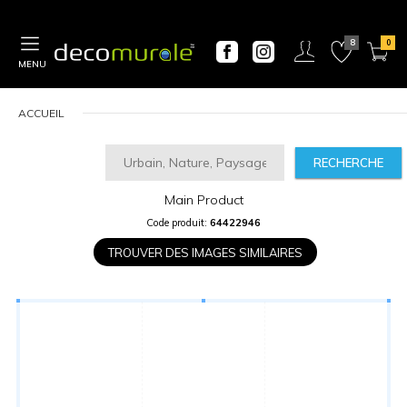
MENU
ACCUEIL
RECHERCHE
Main Product
CALCULATEUR
Code produit:
64422946
DE
PRIX
TROUVER DES IMAGES SIMILAIRES
Largeur
“