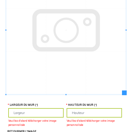
Hauteur
“
MATÉRIEL
SUPPLÉMENTAIRE
Il est
important
d'ajouter 2
pouces de
matériel
supplémentaire
en largeur et
en hauteur
pour faciliter
l'installation
lors du
recouvrement
d'un mur
complet. Pour
une
couverture