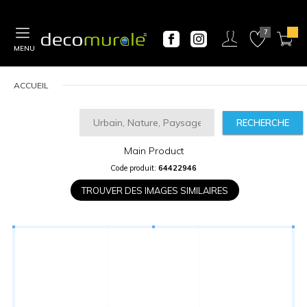
MENU
ACCUEIL
RECHERCHE
Main Product
CALCULATEUR
Code produit:
64422946
DE
PRIX
TROUVER DES IMAGES SIMILAIRES
Largeur
“