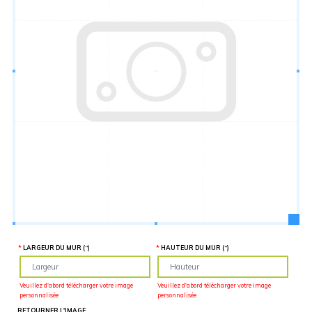
Hauteur
“
MATÉRIEL
SUPPLÉMENTAIRE
Il est
important
d'ajouter 2
pouces de
matériel
supplémentaire
en largeur et
en hauteur
pour faciliter
l'installation
lors du
recouvrement
d'un mur
complet. Pour
une
couverture