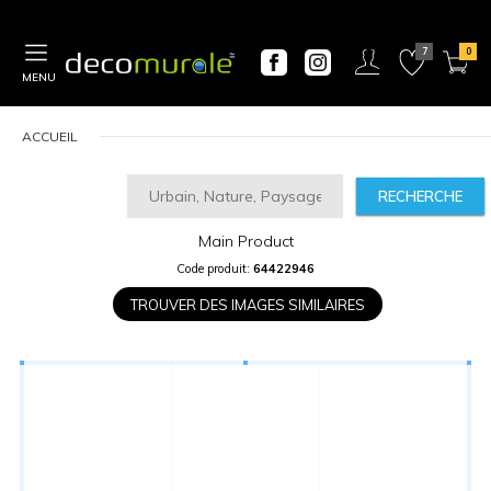
MENU
ACCUEIL
RECHERCHE
Main Product
CALCULATEUR
Code produit:
64422946
DE
PRIX
TROUVER DES IMAGES SIMILAIRES
Largeur
“