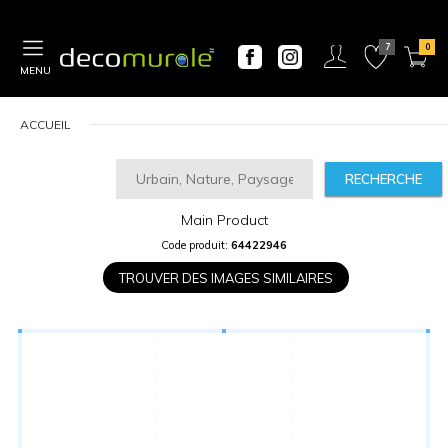
MENU
ACCUEIL
RECHERCHE
Main Product
CALCULATEUR
Code produit:
64422946
DE
PRIX
TROUVER DES IMAGES SIMILAIRES
Largeur
“