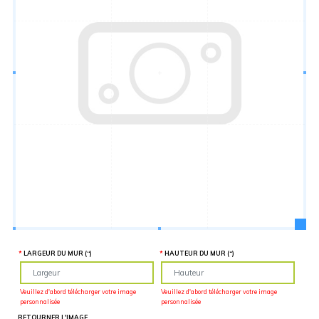
Hauteur
“
MATÉRIEL
SUPPLÉMENTAIRE
Il est
important
d'ajouter 2
pouces de
matériel
supplémentaire
en largeur et
en hauteur
pour faciliter
l'installation
lors du
recouvrement
d'un mur
complet. Pour
une
couverture