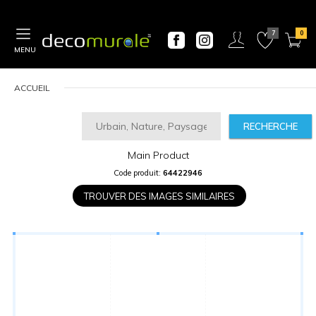
MENU
ACCUEIL
RECHERCHE
Main Product
CALCULATEUR
Code produit:
64422946
DE
PRIX
TROUVER DES IMAGES SIMILAIRES
Largeur
“