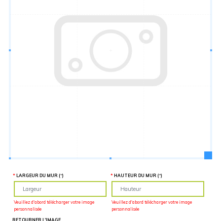
Hauteur
“
MATÉRIEL
SUPPLÉMENTAIRE
Il est
important
d'ajouter 2
pouces de
matériel
supplémentaire
en largeur et
en hauteur
pour faciliter
l'installation
lors du
recouvrement
d'un mur
complet. Pour
une
couverture