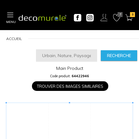
MENU
ACCUEIL
RECHERCHE
Main Product
CALCULATEUR
Code produit:
64422946
DE
PRIX
TROUVER DES IMAGES SIMILAIRES
Largeur
“