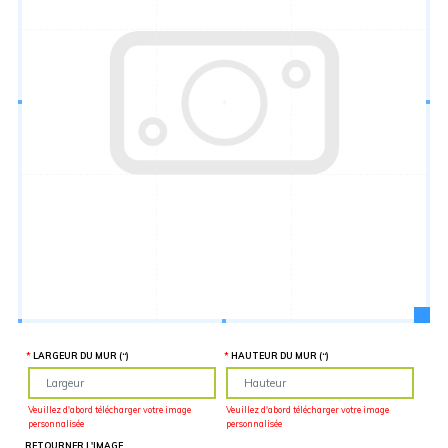
Hauteur
“
MATÉRIEL
SUPPLÉMENTAIRE
Il est
important
d'ajouter 2
pouces de
matériel
supplémentaire
en largeur et
en hauteur
pour faciliter
l'installation
lors du
recouvrement
d'un mur
complet. Pour
une
couverture