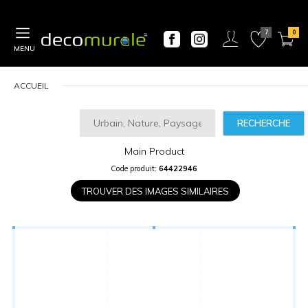
MENU
ACCUEIL
RECHERCHE
Main Product
CALCULATEUR
Code produit:
64422946
DE
PRIX
TROUVER DES IMAGES SIMILAIRES
Largeur
“