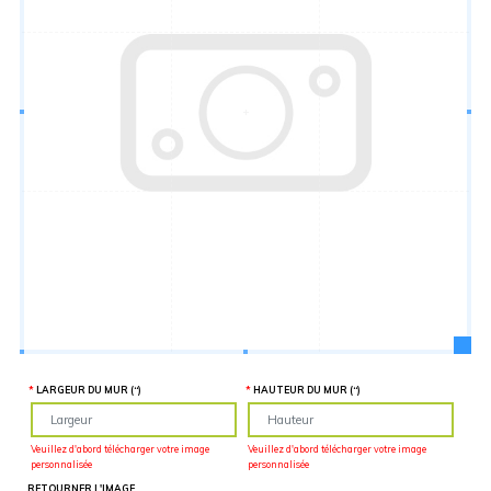
Hauteur
“
MATÉRIEL
SUPPLÉMENTAIRE
Il est
important
d'ajouter 2
pouces de
matériel
supplémentaire
en largeur et
en hauteur
pour faciliter
l'installation
lors du
recouvrement
d'un mur
complet. Pour
une
couverture