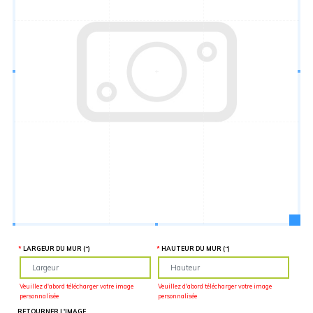
Hauteur
“
MATÉRIEL
SUPPLÉMENTAIRE
Il est
important
d'ajouter 2
pouces de
matériel
supplémentaire
en largeur et
en hauteur
pour faciliter
l'installation
lors du
recouvrement
d'un mur
complet. Pour
une
couverture