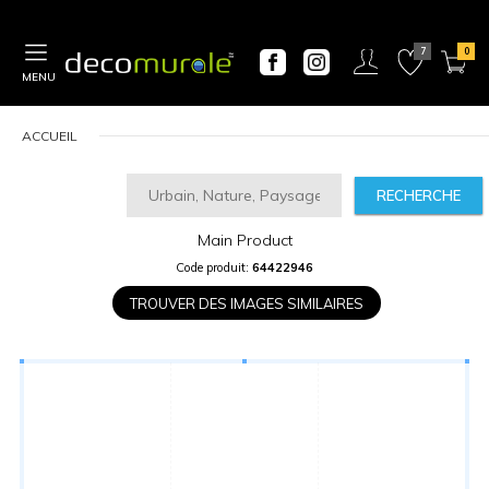
MENU
ACCUEIL
RECHERCHE
Main Product
CALCULATEUR
Code produit:
64422946
DE
PRIX
TROUVER DES IMAGES SIMILAIRES
Largeur
“