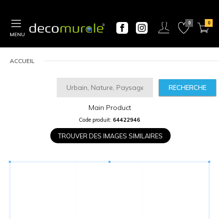
MENU
ACCUEIL
RECHERCHE
Main Product
CALCULATEUR
Code produit:
64422946
DE
PRIX
TROUVER DES IMAGES SIMILAIRES
Largeur
“