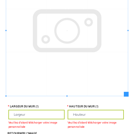
Hauteur
“
MATÉRIEL
SUPPLÉMENTAIRE
Il est
important
d'ajouter 2
pouces de
matériel
supplémentaire
en largeur et
en hauteur
pour faciliter
l'installation
lors du
recouvrement
d'un mur
complet. Pour
une
couverture