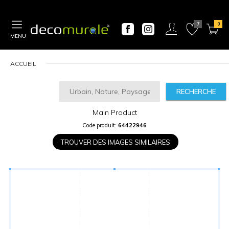
MENU
ACCUEIL
RECHERCHE
Main Product
CALCULATEUR
Code produit:
64422946
DE
PRIX
TROUVER DES IMAGES SIMILAIRES
Largeur
“