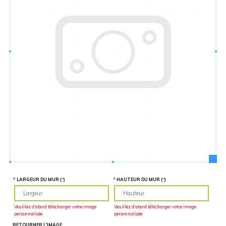
Hauteur
“
MATÉRIEL
SUPPLÉMENTAIRE
Il est
important
d'ajouter 2
pouces de
matériel
supplémentaire
en largeur et
en hauteur
pour faciliter
l'installation
lors du
recouvrement
d'un mur
complet. Pour
une
couverture