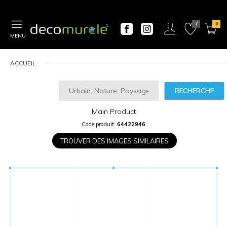
MENU
ACCUEIL
RECHERCHE
Main Product
CALCULATEUR
Code produit:
64422946
DE
PRIX
TROUVER DES IMAGES SIMILAIRES
Largeur
“