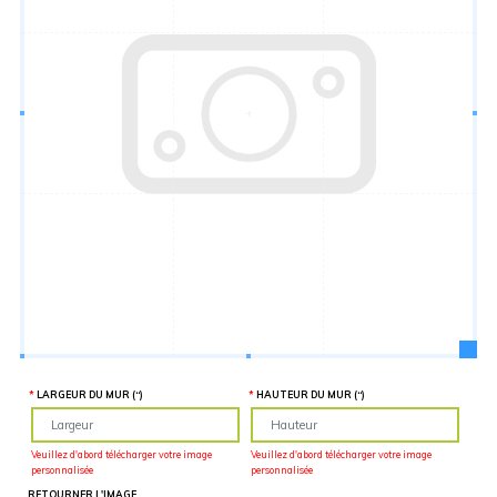
Hauteur
“
MATÉRIEL
SUPPLÉMENTAIRE
Il est
important
d'ajouter 2
pouces de
matériel
supplémentaire
en largeur et
en hauteur
pour faciliter
l'installation
lors du
recouvrement
d'un mur
complet. Pour
une
couverture