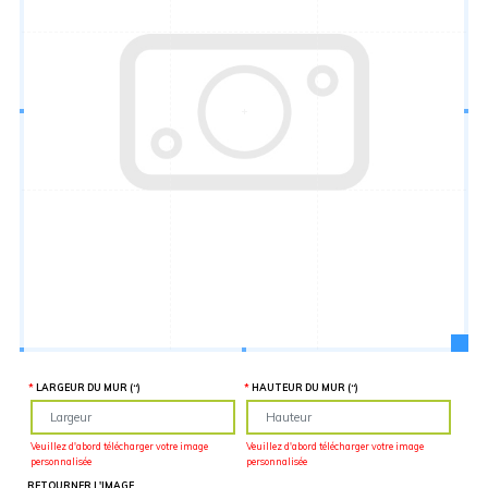
Hauteur
“
MATÉRIEL
SUPPLÉMENTAIRE
Il est
important
d'ajouter 2
pouces de
matériel
supplémentaire
en largeur et
en hauteur
pour faciliter
l'installation
lors du
recouvrement
d'un mur
complet. Pour
une
couverture