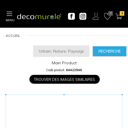
MENU
ACCUEIL
RECHERCHE
Main Product
CALCULATEUR
Code produit:
64422946
DE
PRIX
TROUVER DES IMAGES SIMILAIRES
Largeur
“