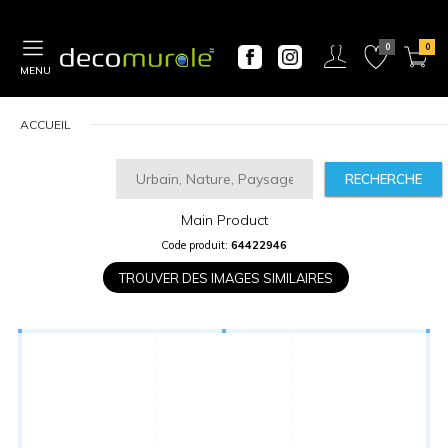
MENU
ACCUEIL
RECHERCHE
Main Product
CALCULATEUR
Code produit:
64422946
DE
PRIX
TROUVER DES IMAGES SIMILAIRES
Largeur
“