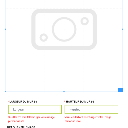
Hauteur
“
MATÉRIEL
SUPPLÉMENTAIRE
Il est
important
d'ajouter 2
pouces de
matériel
supplémentaire
en largeur et
en hauteur
pour faciliter
l'installation
lors du
recouvrement
d'un mur
complet. Pour
une
couverture