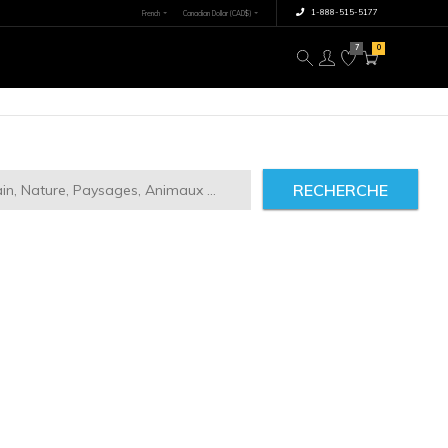
×
tre image
À propos
RECHERCHE
ct
2946
IMILAIRES