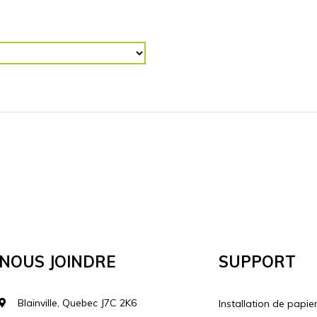
R (“)
RETOURNER L'IMAGE
Horizontalement
Vertical
lécharger votre image
Nous Joindre
Support
Blainville, Quebec J7C 2K6
Installation de papie