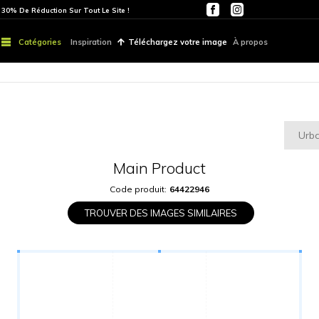
ITE
PARTOUT | 30% De Réduction Sur Tout Le Site !
Catégories
Inspiration
Téléchargez vo
Main Produ
Code produit:
6442
TROUVER DES IMAGES S