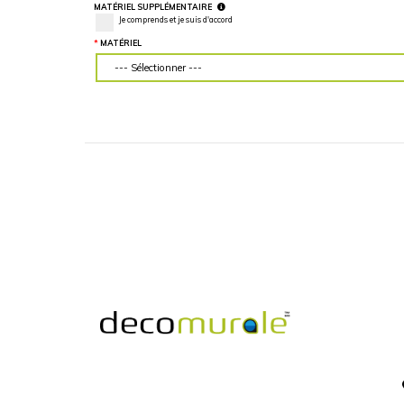
LARGEUR DU MUR (“)
HAUTEUR DU MU
Veuillez d'abord télécharger votre image
Veuillez d'abord té
personnalisée
personnalisée
MATÉRIEL SUPPLÉMENTAIRE
Je comprends et je suis d'accord
MATÉRIEL